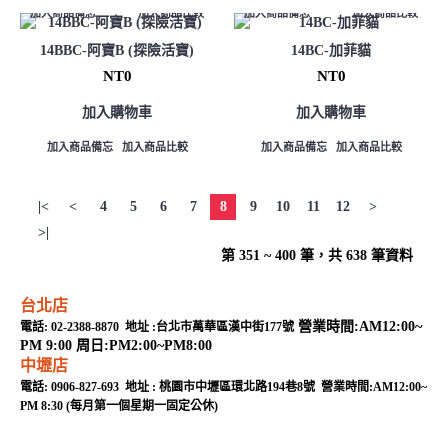
加入商品備忘
加入商品比較
加入商品備忘
加入商品比較
14BBC-阿寶B (探險活寶)
14BC-加菲貓
NT0
NT0
加入購物車
加入購物車
加入商品備忘
加入商品比較
加入商品備忘
加入商品比較
|<
<
4
5
6
7
8
9
10
11
12
>
>|
第 351 ~ 400 筆，共 638 筆資料
台北店
營業時間:AM12:00~
電話: 02-2388-8870 地址 :台北市萬華區漢中街177號
PM 9:00 周日:PM2:00~PM8:00
中壢店
電話: 0906-827-693 地址 : 桃園市中壢區環北路194巷8號 營業時間:AM12:00~
PM 8:30 (每月第一個星期一固定公休)