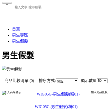
首頁
公司簡介
女生專區
男生專區
大型玩偶
動物水果
充氣服裝
小朋友區
租借資訊
聯絡我
首頁
男生專區
男生假髮
男生假髮
商品比較清單 (0)
排序方式:
顯示數量
加入商品備忘
加入商品比較
WIG05G-男生假髮(粉01)