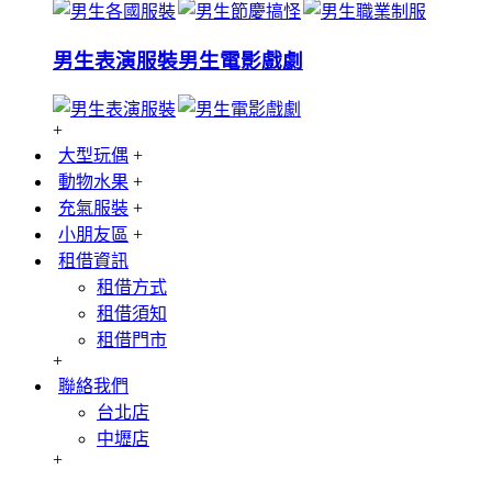
男生表演服裝
男生電影戲劇
+
大型玩偶
+
動物水果
+
充氣服裝
+
小朋友區
+
租借資訊
租借方式
租借須知
租借門市
+
聯絡我們
台北店
中壢店
+