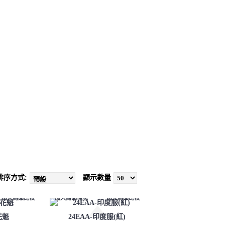
小朋友區
租借資訊
聯絡我們
排序方式:
顯示數量
加入商品比較
加入商品備忘
加入商品比較
花魁
24EAA-印度服(紅)