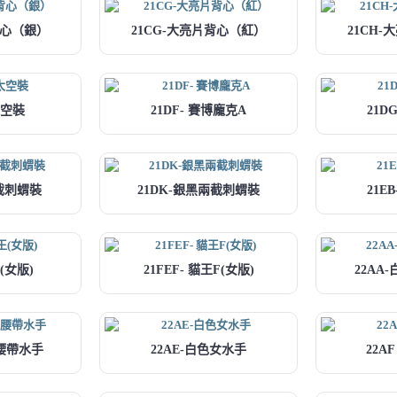
背心（銀）
21CG-大亮片背心（紅）
21CH
太空裝
21DF- 賽博龐克A
21D
兩截刺蝟裝
21DK-銀黑兩截刺蝟裝
21EB
王(女版)
21FEF- 貓王F(女版)
22AA
藍腰帶水手
22AE-白色女水手
22A