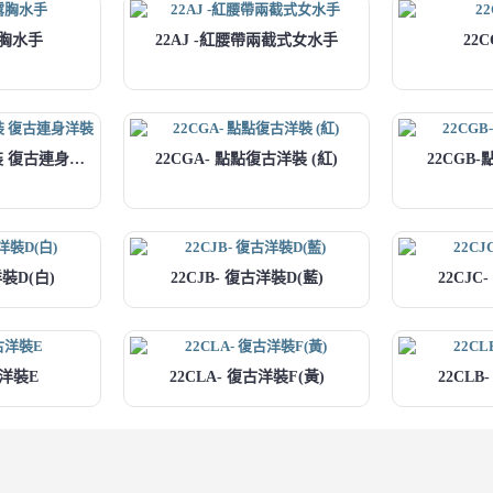
露胸水手
22AJ -紅腰帶兩截式女水手
22
22CF-亮粉連身洋裝 復古連身洋裝
22CGA- 點點復古洋裝 (紅)
22CGB-
洋裝D(白)
22CJB- 復古洋裝D(藍)
22CJC
古洋裝E
22CLA- 復古洋裝F(黃)
22CLB