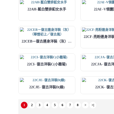
22AH-藍白雙排釦女水手
22AI -V領
22CEB－復古連身洋裝（灰）（華燈初上／復古風）
22CI- 復古洋裝C(小雛菊)
22CJA- 復古
22CJE- 復古洋裝D(綠)
22CK- 復
1
2
3
4
5
6
7
8
>
>|