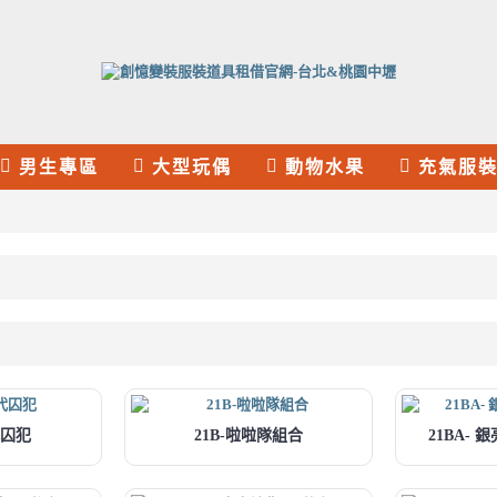
男生專區
大型玩偶
動物水果
充氣服
代囚犯
21B-啦啦隊組合
21BA- 