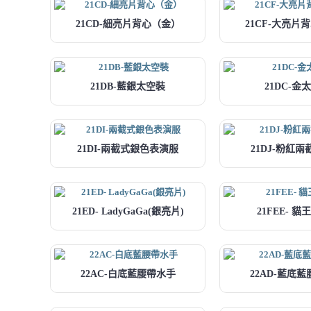
21CD-細亮片背心（金）
21CF-大亮片
21DB-藍銀太空裝
21DC-金
21DI-兩截式銀色表演服
21DJ-粉紅
21ED- LadyGaGa(銀亮片)
21FEE- 貓
22AC-白底藍腰帶水手
22AD-藍底