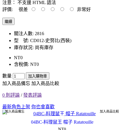
注意：
不支援 HTML 語法
評價:
很差
非常好
繼續
關注人數: 2816
型 號:
CD012-史努比(西裝)
庫存狀況:
尚有庫存
NT0
含稅價: NT0
數量
加入購物車
加入商品備忘
加入商品比較
0 則評論
/
發表評論
最新角色上架
你也會喜歡
加入商品備忘
加入商品比較
04BC-料理鼠王 帽子 Ratatouille
NT0