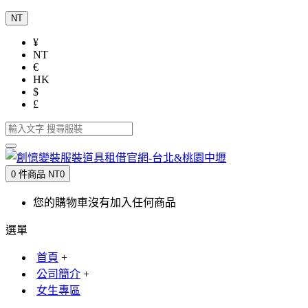
NT
¥
NT
€
HK
$
£
0 件商品 NT0
您的購物車沒有加入任何商品
選單
首頁
+
公司簡介
+
女生專區