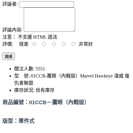
評論者:
評論內容:
注意：
不支援 HTML 語法
評價:
很差
非常好
繼續
關注人數: 5551
型 號:
01CCB-鷹眼（內戰版）Marvel Hawkeye 漫威 復
仇者聯盟
庫存狀況:
尚有庫存
商品編號：01CCB－鷹眼（內戰版）
版型：單件式