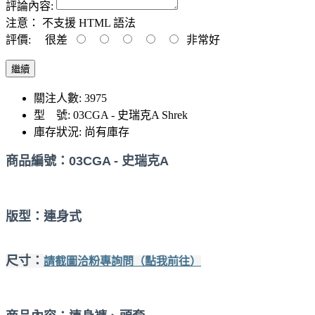
評論內容:
注意：
不支援 HTML 語法
評價:
很差
非常好
繼續
關注人數: 3975
型 號:
03CGA - 史瑞克A Shrek
庫存狀況:
尚有庫存
商品編號：
03CGA - 史瑞克A
版型：連身式
尺寸：
請截圖洽粉專詢問（點我前往）