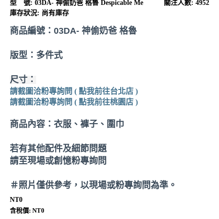
型 號:
03DA- 神偷奶爸 格魯 Despicable Me
關注人數: 4952
庫存狀況:
尚有庫存
商品編號：
03DA- 神偷奶爸 格魯
版型：多件式
尺寸：
請截圖洽粉專詢問 ( 點我前往台北店 )
請截圖洽粉專詢問 ( 點我前往桃園店 )
商品內容：衣服、褲子、圍巾
若有其他配件及細節問題
請至現場或創憶粉專詢問
＃照片僅供參考，以現場或粉專詢問為準。
NT0
含稅價: NT0