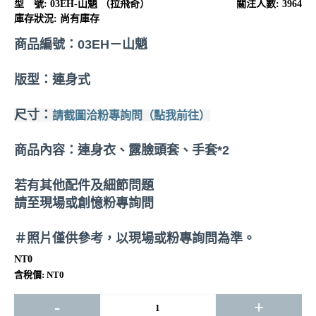
型 號:
03EH-山魈 （拉飛奇）
關注人數: 3964
庫存狀況:
尚有庫存
商品編號：
03EH－山魈
版型：連身式
尺寸：
請截圖洽粉專詢問（點我前往）
商品內容：連身衣、露臉頭套、手套*2
若有其他配件及細節問題
請至現場或創憶粉專詢問
＃照片僅供參考，以現場或粉專詢問為準。
NT0
含稅價: NT0
-
+