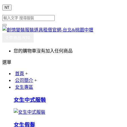
NT
0 件商品 NT0
您的購物車沒有加入任何商品
選單
首頁
+
公司簡介
+
女生專區
女生中式服裝
女生假髮