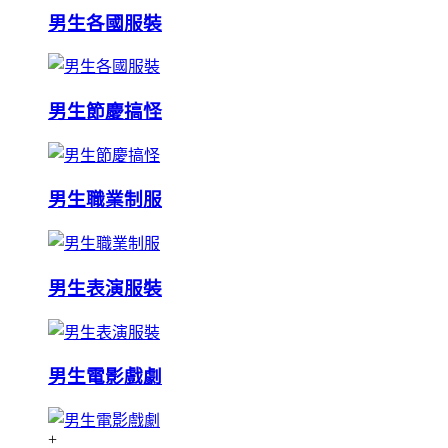
男生各國服裝
男生節慶搞怪
男生職業制服
男生表演服裝
男生電影戲劇
+