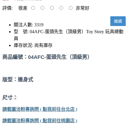
評價:
很差
非常好
繼續
關注人數: 3319
型 號:
04AFC-蛋頭先生（頂級男）Toy Story 玩具總動
員
庫存狀況:
尚有庫存
商品編號：
04AFC-蛋頭先生（頂級男）
版型：連身式
尺寸：
請截圖洽粉專詢問 ( 點我前往台北店 )
請截圖洽粉專詢問 ( 點我前往桃園店 )