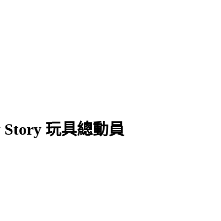
區
男生專區
大型玩偶
動物水果
充氣服裝
Story 玩具總動員