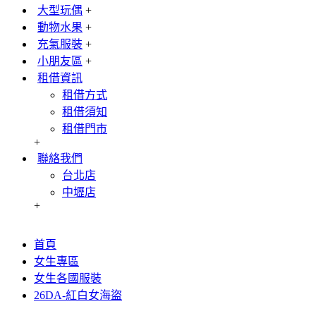
大型玩偶
+
動物水果
+
充氣服裝
+
小朋友區
+
租借資訊
租借方式
租借須知
租借門市
+
聯絡我們
台北店
中壢店
+
首頁
女生專區
女生各國服裝
26DA-紅白女海盜