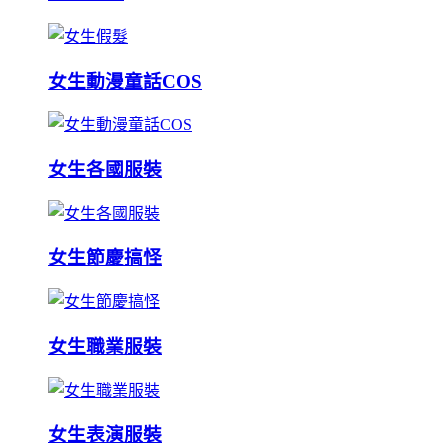
女生動漫童話COS
女生各國服裝
女生節慶搞怪
女生職業服裝
女生表演服裝