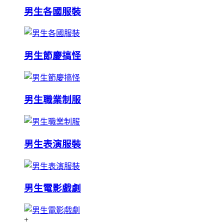
男生各國服裝
男生節慶搞怪
男生職業制服
男生表演服裝
男生電影戲劇
+