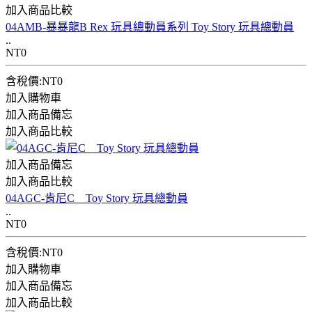
加入商品比較
04AMB-暴暴龍B Rex 玩具總動員系列 Toy Story 玩具總動員
..
NT0
含稅價:NT0
加入購物車
加入商品備忘
加入商品比較
加入商品備忘
加入商品比較
04AGC-肯尼C Toy Story 玩具總動員
..
NT0
含稅價:NT0
加入購物車
加入商品備忘
加入商品比較