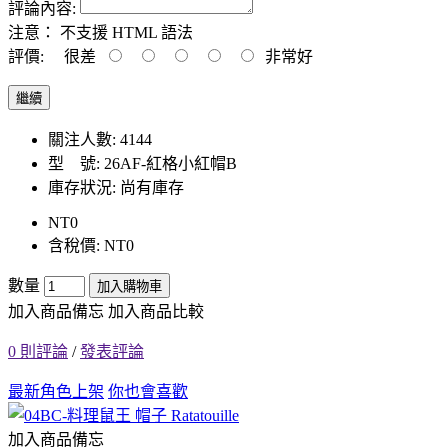
評論內容:
注意：
不支援 HTML 語法
評價:
很差
非常好
繼續
關注人數: 4144
型 號:
26AF-紅格小紅帽B
庫存狀況:
尚有庫存
NT0
含稅價: NT0
數量
加入購物車
加入商品備忘
加入商品比較
0 則評論
/
發表評論
最新角色上架
你也會喜歡
加入商品備忘