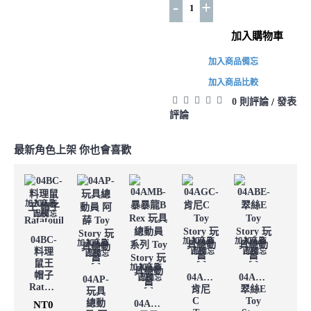
-
+
加入購物車
加入商品備忘
加入商品比較
0 則評論
發表
/
評論
最新角色上架
你也會喜歡
加入商品
加入商
比較
品備忘
04BC-
加入商品
加入商
加入商品
加入商
加入商品
加入商
料理
比較
品備忘
比較
品備忘
比較
品備忘
鼠王
加入商品
加入商
帽子
04AGC-
04ABE-
比較
品備忘
04AP-
Ratatouille
肯尼
翠絲E
玩具
C
Toy
總動
04AMB-
NT0