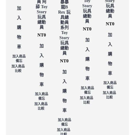
Toy
Story
員 阿
暴暴
Story
玩具
薛 Toy
龍B
加
玩具
總動
Story
Rex 玩
總動
員
玩具
具總
入
員
總動
動員
NT0
員
購
系列
NT0
Toy
NT0
加
物
Story
加
玩具
入
加
車
總動
入
員
購
入
加入商品
購
NT0
備忘
物
購
加入商品
物
比較
加
車
物
車
入
加入商品
車
備忘
加入商品
購
備忘
加入商品
加入商品
比較
加入商品
備忘
物
比較
加入商品
比較
車
加入商品
備忘
加入商品
比較