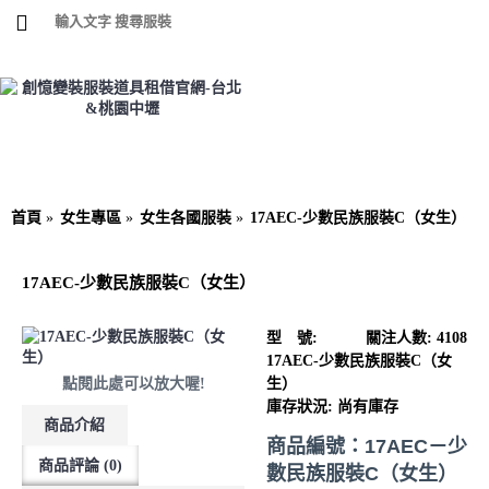
首頁
公司簡介
女生專區
男生專區
大型玩偶
動物水果
充氣服裝
小朋友區
租借資訊
聯絡
首頁
女生專區
女生各國服裝
17AEC-少數民族服裝C（女生）
17AEC-少數民族服裝C（女生）
型 號:
關注人數: 4108
17AEC-少數民族服裝C（女
點閱此處可以放大喔!
生）
庫存狀況:
尚有庫存
商品介紹
商品編號：
17AEC－少
商品評論 (0)
數民族服裝C（女生）