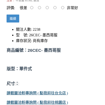
注意：
不支援 HTML 語法
評價:
很差
非常好
繼續
關注人數: 2238
型 號:
26CEC- 墨西哥服
庫存狀況:
尚有庫存
商品編號：
26CEC- 墨西哥服
版型：單件式
尺寸：
請截圖洽粉專詢問 ( 點我前往台北店 )
請截圖洽粉專詢問 ( 點我前往桃園店 )