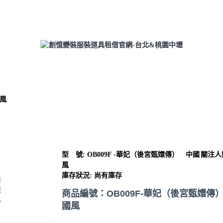
區
男生專區
大型玩偶
動物水果
充氣服裝
國風
型 號:
OB009F -華妃（後宮甄嬛傳） 中國
關注人數
加入商品備忘
加入
風
庫存狀況:
尚有庫存
01CBS-漫威 雷神索爾2:
(頂級) Marvel hor: The 
商品編號：OB009F-華妃（後宮甄嬛傳
World
國風
NT0