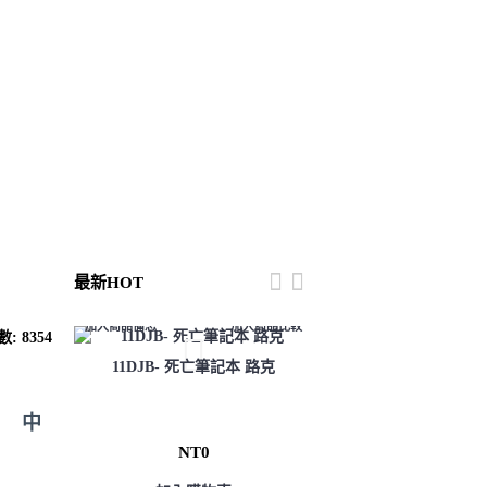
小朋友區
租借資訊
聯絡我們
最新HOT
加入商品備忘
加入商品比較
: 8354
商品比較
加入商品備忘
11DJB- 死亡筆記本 路克
黑暗世界
13EL-膽大黨 厄卡倫
Dark
DAN
） 中
NT0
NT0