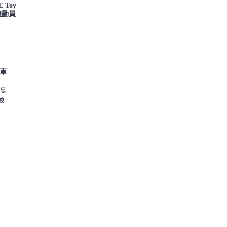
 Toy
具總動員
車
忘
較