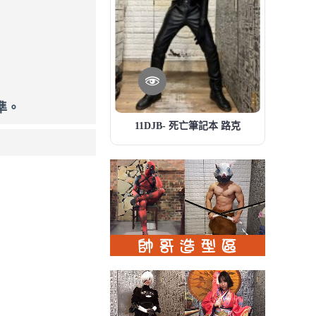
準。
01CBS-漫威 雷神索爾2:黑暗世界 (頂級) Marvel hor: The Dark World
11DJB- 死亡筆記本 路克