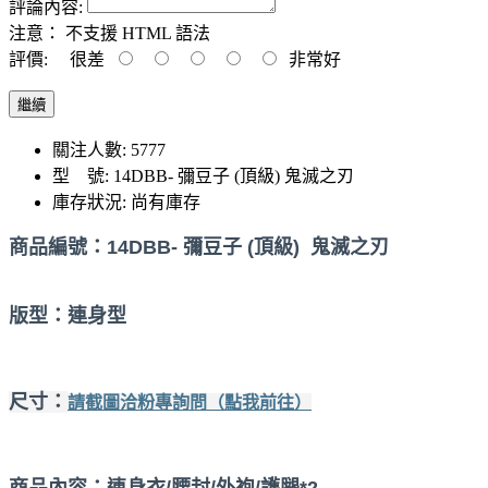
評論內容:
注意：
不支援 HTML 語法
評價:
很差
非常好
繼續
關注人數: 5777
型 號:
14DBB- 彌豆子 (頂級) 鬼滅之刃
庫存狀況:
尚有庫存
商品編號：
14DBB- 彌豆子 (頂級) 鬼滅之刃
版型：連身型
尺寸：
請截圖洽粉專詢問（點我前往）
商品內容：連身衣/腰封/外袍/護腿*2