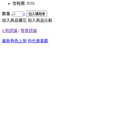
含稅價: NT0
數量
-
+
加入購物車
加入商品備忘
加入商品比較
0 則評論
/
發表評論
最新角色上架
你也會喜歡