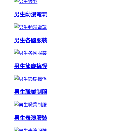
男生動漫電玩
男生各國服裝
男生節慶搞怪
男生職業制服
男生表演服裝