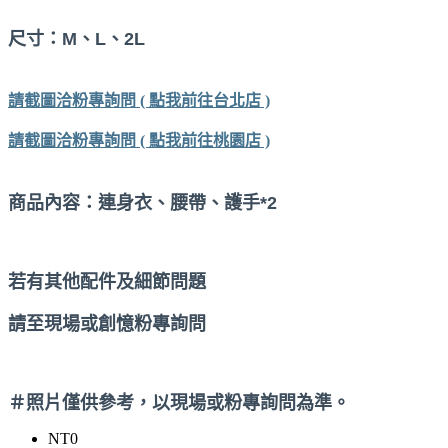
尺寸：M、L、2L
請截圖洽粉專詢問 ( 點我前往台北店 )
請截圖洽粉專詢問 ( 點我前往桃園店 )
商品內容：連身衣、腰帶、護手*2
若有其他配件及細節問題
請至現場或創憶粉專詢問
＃照片僅供參考，以現場或粉專詢問為準。
NT0