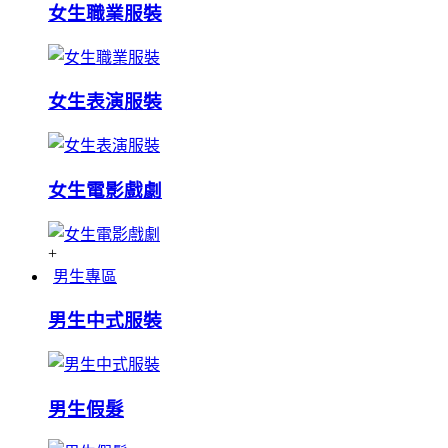
女生職業服裝
女生表演服裝
女生電影戲劇
+
男生專區
男生中式服裝
男生假髮