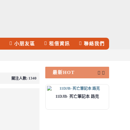
裝
小朋友區
租借資訊
聯絡我們
最新HOT
關注人數: 1340
11DJB- 死亡筆記本 路克
01CBS-漫威 雷神索爾2:黑暗世界 (頂級) Marvel hor: The Dark World